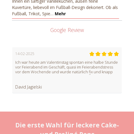
Innen ein saftiger Vanillekuchen, außen feine
Kuvertüre, liebevoll im Fußball-Design dekoriert. Ob als
Fußball, Trikot, Spie…
Mehr
Google Review
29-08-
Habe se
bekomm
Sebast
Die erste Wahl für leckere Cake-