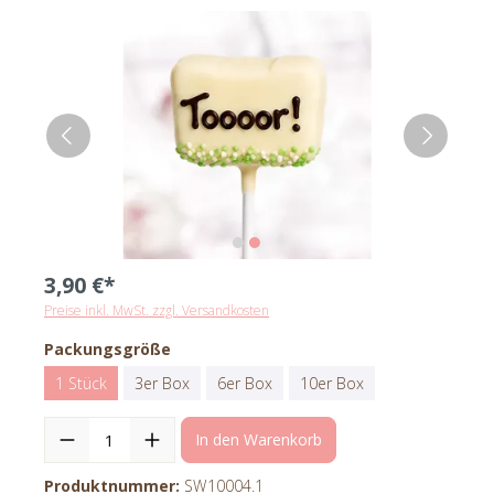
3,90 €*
Preise inkl. MwSt. zzgl. Versandkosten
Packungsgröße
1 Stück
3er Box
6er Box
10er Box
In den Warenkorb
Produktnummer:
SW10004.1