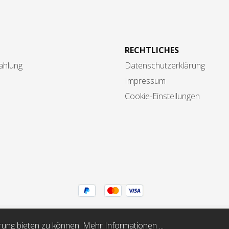
RECHTLICHES
ahlung
Datenschutzerklärung
Impressum
Cookie-Einstellungen
rwertsteuer zzgl.
Versandkosten
und ggf. Nachnahmegebühren, 
rung bieten zu können.
Mehr Informationen ...