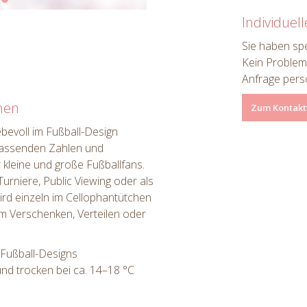
Individuel
Sie haben spe
Kein Problem
Anfrage pers
onen
Zum Kontakt
ebevoll im Fußball-Design
t passenden Zahlen und
 kleine und große Fußballfans.
Turniere, Public Viewing oder als
rd einzeln im Cellophantütchen
um Verschenken, Verteilen oder
 Fußball-Designs
d trocken bei ca. 14–18 °C