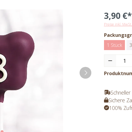
3,90 €*
Preise inkl. MwSt
Packungsg
1 Stück
3
Produktnu
Schneller
Sichere Z
100% Zufr