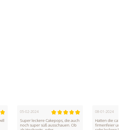
08-01-2024
ere Cakepops, die auch
Hatten die cake pops bei einer
 süß ausschauen. Ob
firmenfeier und ich muss sagen,
ts- oder
sehr leckere kleine