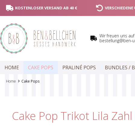
KOSTENLOSER VERSAND AB 40 €
VERSCHIEDENE
Wir freuen uns auf
bestellung@ben-u
HOME
CAKE POPS
PRALINÉ POPS
BUNDLES / 
Home
Cake Pops
Cake Pop Trikot Lila Zahl