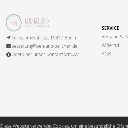
SERVICE
Versand & Z
Türrschmidtstr. 2a, 10317 Berlin
Widerruf
bestellung@ben-und-bellchen.de
AGB
Oder über unser
Kontaktformular
.
* Alle Preise inkl. gesetzl. Meh
Diese Website verwendet Cookies, um eine bestmögliche Erfah