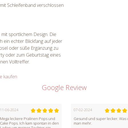
 mit Schleifenband verschlossen
mit sportlichem Design. Die
h ein echter Blickfang auf jeder
ebsel oder süße Ergänzung zu
rty oder zum Geburtstag eines
nen Volltreffer.
ne kaufen
Google Review
07-02-2024
05-02-2024
 Pops und
Gesund und super lecker. Was will
Super leck
ntan in den
man mehr.
noch super
ter ein
als Hochzei