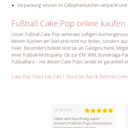
Verpackung: einzeln im Cellophantütchen verpackt und
Fußball Cake Pop online kaufen
Unser Fußball Cake Pop verbindet saftigen Kuchengenuss 
kleinen Kuchen am Stiel sind nicht nur lecker, sondern auc
Feier. Besonders beliebt sind sie als Gastgeschenk, Mitg
einer Fußball-Mottoparty. Ob zur EM, WM, Bundesliga-Pa
Fußballfans – mit diesen Cake Pops landet ihr garantiert ei
Cake Pop Trikot Lila Zahl
1 Stück
bei Ben & Bellchen onli
29-08-2024
11-06-2024
Habe sehr kurzfristig super
Mega leckere Pralinen
leckere Pralinen Pops bekommen.
Cake Pops. Ich kam spo
Ich komme gerne wieder.
Laden um meiner Toch