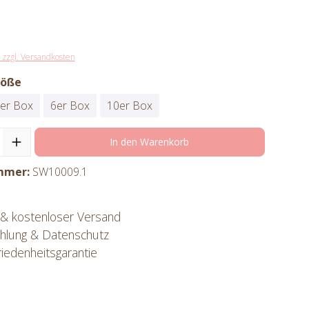
. zzgl. Versandkosten
röße
er Box
6er Box
10er Box
In den Warenkorb
mmer:
SW10009.1
 & kostenloser Versand
ahlung & Datenschutz
iedenheitsgarantie