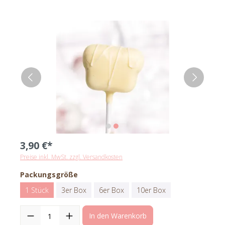
3,90 €*
Preise inkl. MwSt. zzgl. Versandkosten
Packungsgröße
1 Stück
3er Box
6er Box
10er Box
In den Warenkorb