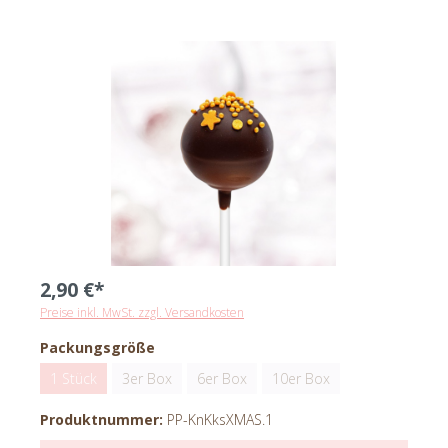
2,90 €*
Preise inkl. MwSt. zzgl. Versandkosten
Packungsgröße
1 Stück
3er Box
6er Box
10er Box
Produktnummer:
PP-KnKksXMAS.1