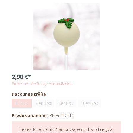
2,90 €*
Preise inkl. MwSt. zzgl. Versandkosten
Packungsgröße
1 Stück
3er Box
6er Box
10er Box
Produktnummer:
PP-VnllKpfrl.1
Dieses Produkt ist Saisonware und wird regulär